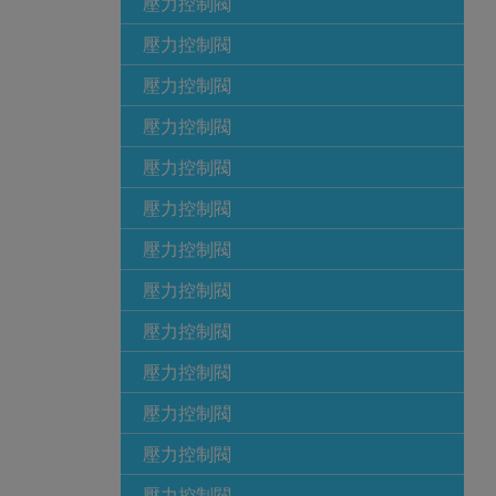
壓力控制閥
壓力控制閥
壓力控制閥
壓力控制閥
壓力控制閥
壓力控制閥
壓力控制閥
壓力控制閥
壓力控制閥
壓力控制閥
壓力控制閥
壓力控制閥
壓力控制閥