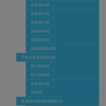
多路換向閥
多路換向閥
多路換向閥
多路換向閥
多路換向閥
多路閥技術資料
手動控制多路換向閥
壓力控制閥
壓力控制閥
多路換向閥
手動閥
多路換向閥裝配相關元件