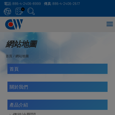
電話:
886-4-2406-8999
傳真:
886-4-2406-2617
Cookie管理面板
0
網站地圖
首頁
網站地圖
首頁
關於我們
產品介紹
傳統油壓閥