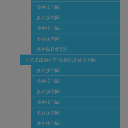
多路換向閥
多路換向閥
多路換向閥
多路換向閥
多路閥技術資料
片式多路換向閥/比例式多路換向閥
多路換向閥
多路換向閥
多路換向閥
多路換向閥
多路換向閥
多路換向閥