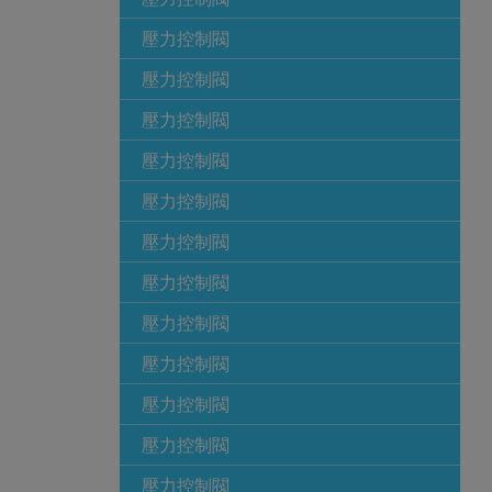
壓力控制閥
壓力控制閥
壓力控制閥
壓力控制閥
壓力控制閥
壓力控制閥
壓力控制閥
壓力控制閥
壓力控制閥
壓力控制閥
壓力控制閥
壓力控制閥