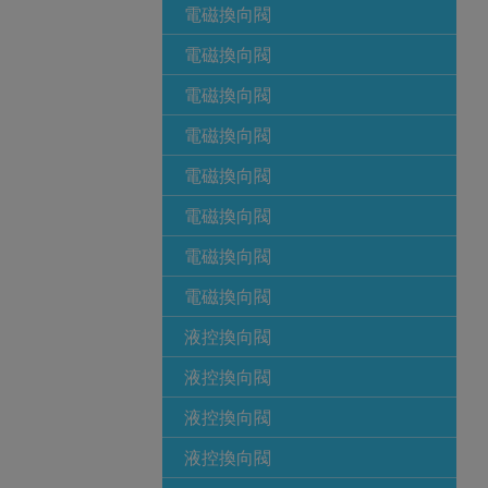
電磁換向閥
電磁換向閥
電磁換向閥
電磁換向閥
電磁換向閥
電磁換向閥
電磁換向閥
電磁換向閥
液控換向閥
液控換向閥
液控換向閥
液控換向閥