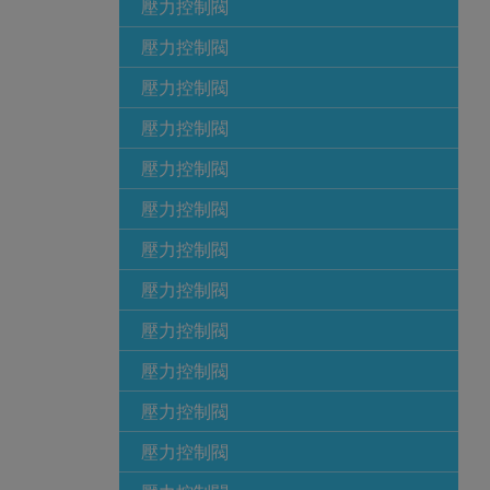
壓力控制閥
壓力控制閥
壓力控制閥
壓力控制閥
壓力控制閥
壓力控制閥
壓力控制閥
壓力控制閥
壓力控制閥
壓力控制閥
壓力控制閥
壓力控制閥