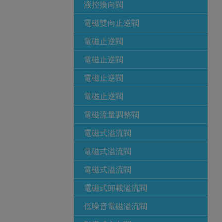
液控換向閥
電磁雙向止逆閥
電磁止逆閥
電磁止逆閥
電磁止逆閥
電磁止逆閥
電磁流量調整閥
電磁式溢流閥
電磁式溢流閥
電磁式溢流閥
電磁式卸載溢流閥
低噪音電磁溢流閥