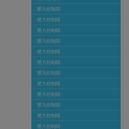
壓力控制閥
壓力控制閥
壓力控制閥
壓力控制閥
壓力控制閥
壓力控制閥
壓力控制閥
壓力控制閥
壓力控制閥
壓力控制閥
壓力控制閥
壓力控制閥