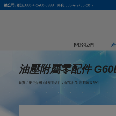
Cookie管理面板
總公司:
電話:
886-4-2406-8999
傳真:
886-4-2406-2617
關於我們
產
油壓附屬零配件 G60L
首頁
產品介紹
油壓零組件
油面計
油壓附屬零配件