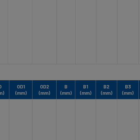
D
OD1
OD2
B
B1
B2
B3
m)
(mm)
(mm)
(mm)
(mm)
(mm)
(mm)