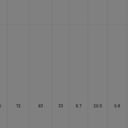
5
72
63
33
6.7
20.5
5.8