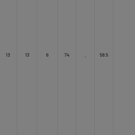
13
13
6
74
ˍ
58.5