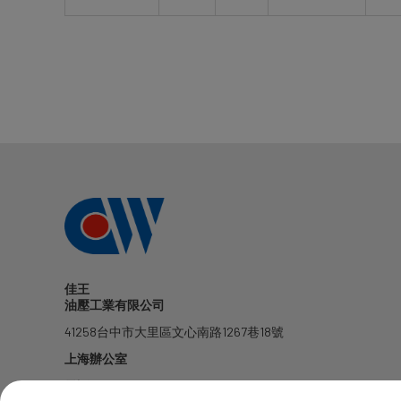
佳王
油壓工業有限公司
41258
台中市
大里區
文心南路1267巷18號
上海辦公室
電話: 1381-7802428