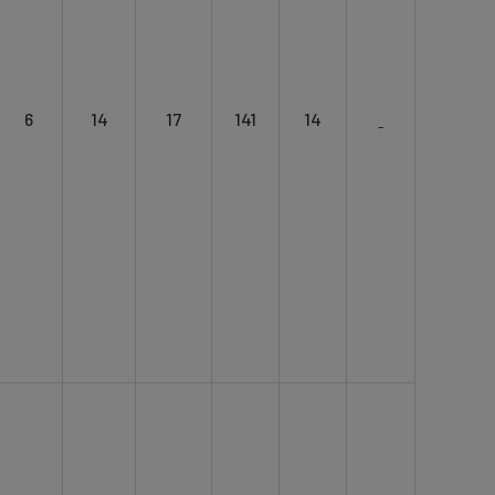
6
14
17
141
14
ˍ