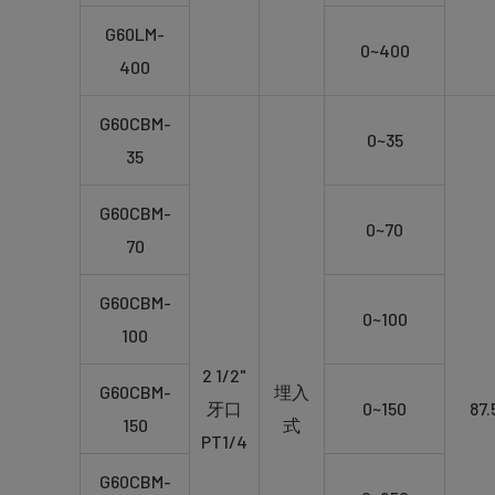
G60LM-
0~400
400
G60CBM-
0~35
35
G60CBM-
0~70
70
G60CBM-
0~100
100
2 1/2"
G60CBM-
埋入
牙口
0~150
87.
150
式
PT1/4
G60CBM-