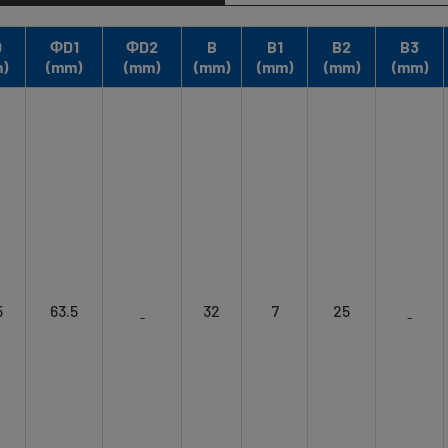
D
ΦD1
ΦD2
B
B1
B2
B3
)
(mm)
(mm)
(mm)
(mm)
(mm)
(mm)
5
63.5
ˍ
32
7
25
ˍ