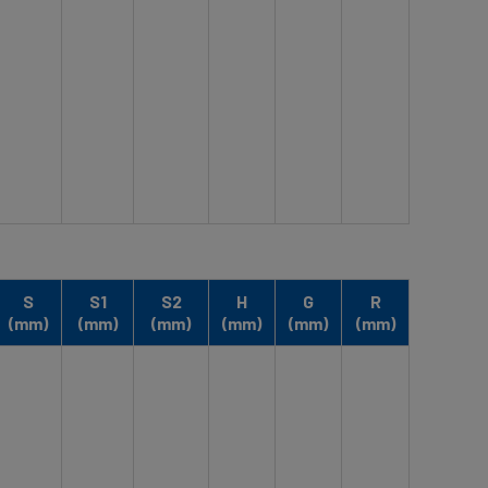
S
S1
S2
H
G
R
(mm)
(mm)
(mm)
(mm)
(mm)
(mm)