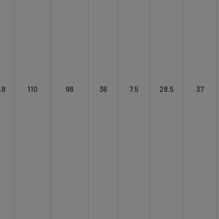
.8
110
98
36
7.5
28.5
37