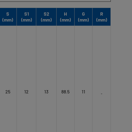
S
S1
S2
H
G
R
(mm)
(mm)
(mm)
(mm)
(mm)
(mm)
25
12
13
88.5
11
ˍ