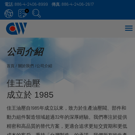
電話:
886-4-2406-8999
傳真:
886-4-2406-2617
Cookie管理面板
0
公司介紹
首頁
關於我們
公司介紹
佳王油壓
成立於 1985
佳王油壓自1985年成立以來，致力於生產油壓閥、部件和
動力組件製造領域超過32年的深厚經驗。我們專注於提供
精密和高品質的替代方案，更適合追求更短交貨期和更低
成本的客戶。秉持「台灣製造」的承諾，我們所有的生產