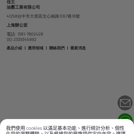
佳王
油壓工業有限公司
41258
台中市
大里區
文心南路1267巷18號
上海辦公室
電話: 1381-7802428
QQ:2339345992
產品介紹
|
應用領域
|
聯絡我們
|
最新消息
我們使用 cookies 以滿足基本功能、進行統計分析、個性
化您的瀏覽體驗，以及根據您的興趣提供定向內容。選擇