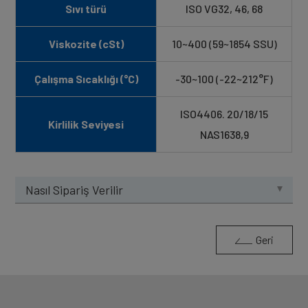
Sıvı türü
ISO VG32, 46, 68
Viskozite (cSt)
10~400 (59~1854 SSU)
Çalışma Sıcaklığı (°C)
-30~100 (-22~212°F)
ISO4406. 20/18/15
Kirlilik Seviyesi
NAS1638,9
Nasıl Sipariş Verilir
Geri