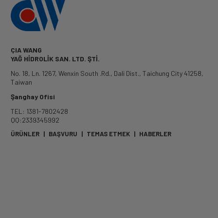
ÇIA WANG
YAĞ HİDROLİK SAN. LTD. ŞTİ.
No. 18, Ln. 1267, Wenxin South .Rd.
,
Dali Dist.
,
Taichung City
41258
,
Taiwan
Şanghay Ofisi
TEL: 1381-7802428
QQ:2339345992
ÜRÜNLER
|
BAŞVURU
|
TEMAS ETMEK
|
HABERLER