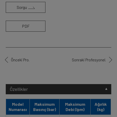
Sorgu
PDF
Önceki Pro.
Sonraki Profesyonel.
Özellikler
Model
Maksimum
Maksimum
Ağırlık
Numarası
Basınç (bar)
Debi (lpm)
(kg)