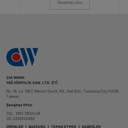
Devamını oku
ÇIA WANG
YAĞ HİDROLİK SAN. LTD. ŞTİ.
No. 18, Ln. 1267, Wenxin South .Rd.
,
Dali Dist.
,
Taichung City
41258
,
Taiwan
Şanghay Ofisi
TEL: 1381-7802428
QQ:2339345992
ÜRÜNLER
|
BAŞVURU
|
TEMAS ETMEK
|
HABERLER