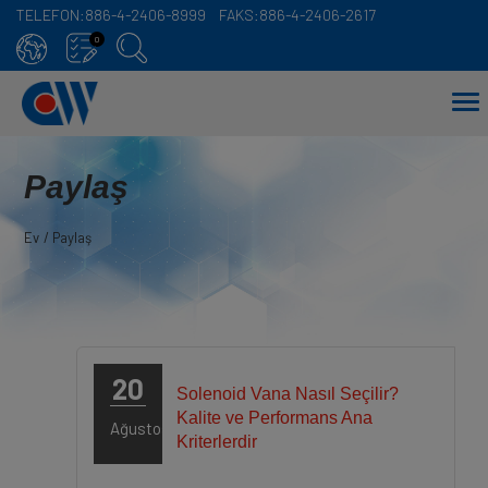
TELEFON:
886-4-2406-8999
FAKS:
886-4-2406-2617
Çerez yönetimi paneli
0
Paylaş
Ev
Paylaş
20
Solenoid Vana Nasıl Seçilir?
Kalite ve Performans Ana
Ağustos
Kriterlerdir