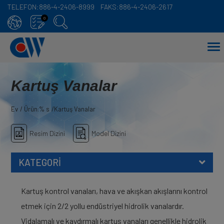
TELEFON:
886-4-2406-8999
FAKS:
886-4-2406-2617
Çerez yönetimi paneli
0
Kartuş Vanalar
Ev
Ürün:% s
Kartuş Vanalar
Resim Dizini
Model Dizini
KATEGORİ
Kartuş kontrol vanaları, hava ve akışkan akışlarını kontrol
etmek için 2/2 yollu endüstriyel hidrolik vanalardır.
Vidalamalı ve kaydırmalı kartuş vanaları genellikle hidrolik