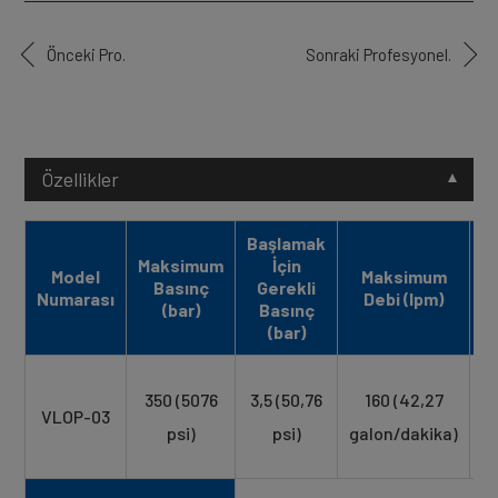
Önceki Pro.
Sonraki Profesyonel.
Özellikler
Başlamak
Maksimum
İçin
Model
Maksimum
Ağ
Basınç
Gerekli
Numarası
Debi (lpm)
(bar)
Basınç
(bar)
350 (5076
3,5 (50,76
160 (42,27
VLOP-03
(
psi)
psi)
galon/dakika)