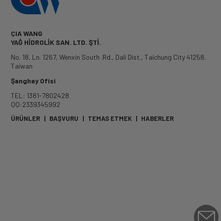
ÇIA WANG
YAĞ HİDROLİK SAN. LTD. ŞTİ.
No. 18, Ln. 1267, Wenxin South .Rd.
,
Dali Dist.
,
Taichung City
41258
,
Taiwan
Şanghay Ofisi
TEL: 1381-7802428
QQ:2339345992
ÜRÜNLER
|
BAŞVURU
|
TEMAS ETMEK
|
HABERLER