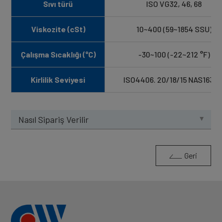
Sıvı türü
ISO VG32, 46, 68
Viskozite (cSt)
10~400 (59~1854 SSU)
Çalışma Sıcaklığı (°C)
-30~100 (-22~212 °F)
Kirlilik Seviyesi
ISO4406. 20/18/15 NAS1638. 
Nasıl Sipariş Verilir
Geri