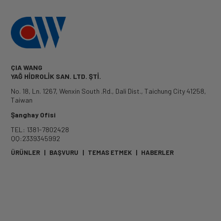
ÇIA WANG
YAĞ HİDROLİK SAN. LTD. ŞTİ.
No. 18, Ln. 1267, Wenxin South .Rd.
,
Dali Dist.
,
Taichung City
41258
,
Taiwan
Şanghay Ofisi
TEL: 1381-7802428
QQ:2339345992
ÜRÜNLER
|
BAŞVURU
|
TEMAS ETMEK
|
HABERLER