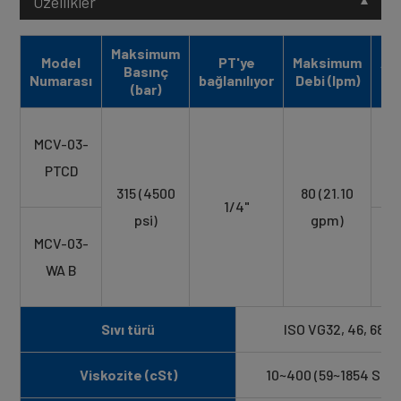
Özellikler
Maksimum
Model
PT'ye
Maksimum
Ağı
Basınç
Numarası
bağlanılıyor
Debi (lpm)
(
(bar)
2
MCV-03-
(
PTCD
l
315 (4500
80 (21.10
1/4"
psi)
gpm)
2
MCV-03-
(
WA B
l
Sıvı türü
ISO VG32, 46, 68
Viskozite (cSt)
10~400 (59~1854 SSU