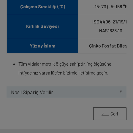
Çalışma Sıcaklığı (°C)
-15~70 (-5~158 °F)
ISO4406. 21/19/16
Kirlilik Seviyesi
NAS1638,10
Yüzey İşlem
Çinko Fosfat Bileşiği
Tüm vidalar metrik ölçüye sahiptir, inç ölçüsüne
ihtiyacınız varsa lütfen bizimle iletişime geçin.
Nasıl Sipariş Verilir
Geri