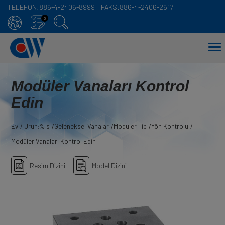
TELEFON:
886-4-2406-8999
FAKS:
886-4-2406-2617
Çerez yönetimi paneli
0
Modüler Vanaları Kontrol
Edin
Ev
Ürün:% s
Geleneksel Vanalar
Modüler Tip
Yön Kontrolü
Modüler Vanaları Kontrol Edin
Resim Dizini
Model Dizini