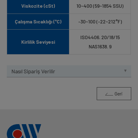
Viskozite (cSt)
10~400 (59~1854 SSU)
Çalışma Sıcaklığı (°C)
-30~100 (-22~212°F)
ISO4406. 20/18/15
Kirlilik Seviyesi
NAS1638. 9
Nasıl Sipariş Verilir
Geri