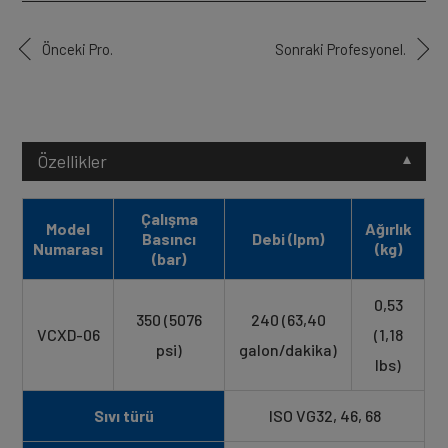
Önceki Pro.
Sonraki Profesyonel.
Özellikler
Çalışma
Model
Ağırlık
Basıncı
Debi (lpm)
Numarası
(kg)
(bar)
0,53
350 (5076
240 (63,40
VCXD-06
(1,18
psi)
galon/dakika)
lbs)
Sıvı türü
ISO VG32, 46, 68