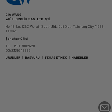
ÇIA WANG
YAĞ HİDROLİK SAN. LTD. ŞTİ.
No. 18, Ln. 1267, Wenxin South .Rd.
,
Dali Dist.
,
Taichung City
41258
,
Taiwan
Şanghay Ofisi
TEL: 1381-7802428
QQ:2339345992
ÜRÜNLER
|
BAŞVURU
|
TEMAS ETMEK
|
HABERLER