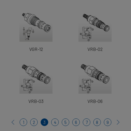
VGR-12
VRB-02
VRB-03
VRB-06
1
2
3
4
5
6
7
8
9