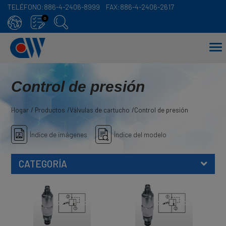
TELÉFONO:
886-4-2406-8999
FAX:
886-4-2406-2617
Panel de gestión de cookies
0
Control de presión
Hogar
Productos
Válvulas de cartucho
Control de presión
Índice de imágenes
Índice del modelo
CATEGORÍA