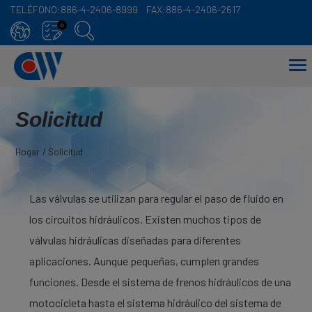
TELÉFONO:
886-4-2406-8999
FAX:
886-4-2406-2617
Panel de gestión de cookies
0
Solicitud
Hogar
Solicitud
Las válvulas se utilizan para regular el paso de fluido en
los circuitos hidráulicos. Existen muchos tipos de
válvulas hidráulicas diseñadas para diferentes
aplicaciones. Aunque pequeñas, cumplen grandes
funciones. Desde el sistema de frenos hidráulicos de una
motocicleta hasta el sistema hidráulico del sistema de