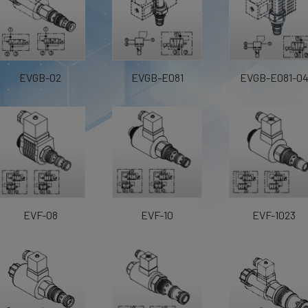
EVGB-02
EVGB-E081
EVGB-E081-0
EVF-08
EVF-10
EVF-1023