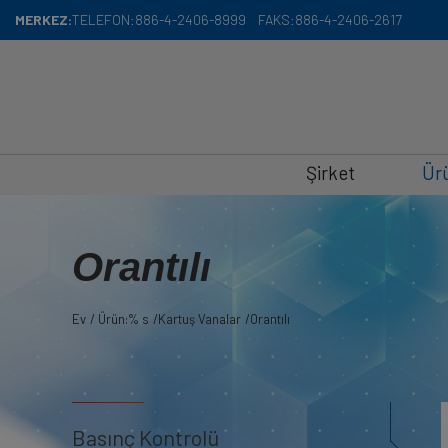
Çerez yönetimi paneli
MERKEZ:
TELEFON:
886-4-2406-8999
FAKS:
886-4-2406-2617
Şirket
Ür
Orantılı
Ev
Ürün:% s
Kartuş Vanalar
Orantılı
Basınç Kontrolü