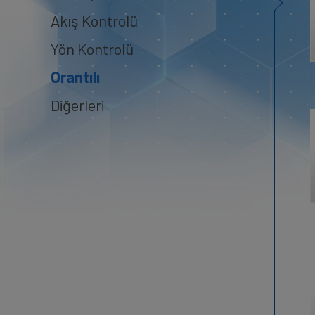
Akış Kontrolü
Yön Kontrolü
Orantılı
Diğerleri