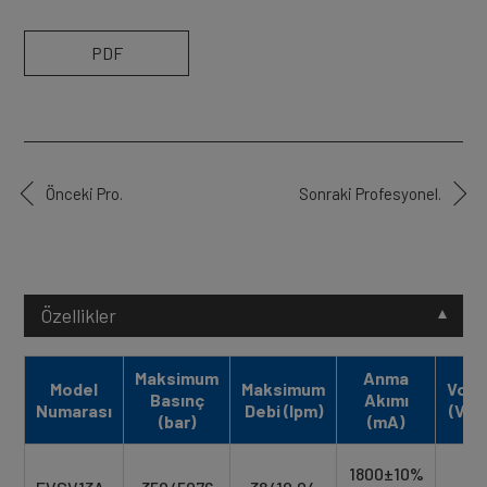
PDF
Önceki Pro.
Sonraki Profesyonel.
Özellikler
Maksimum
Anma
Model
Maksimum
Volta
Basınç
Akımı
Numarası
Debi (lpm)
(VDC
(bar)
(mA)
1800±10%
12