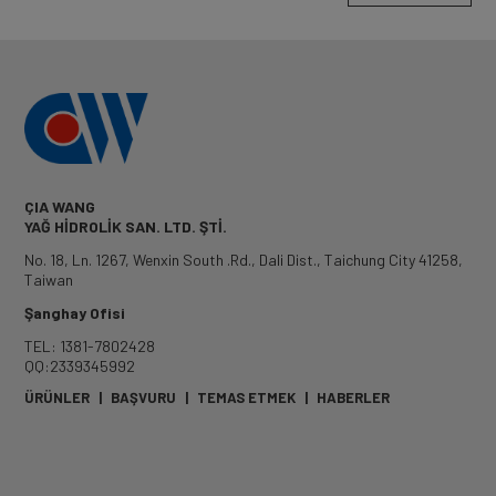
ÇIA WANG
YAĞ HİDROLİK SAN. LTD. ŞTİ.
No. 18, Ln. 1267, Wenxin South .Rd.
,
Dali Dist.
,
Taichung City
41258
,
Taiwan
Şanghay Ofisi
TEL: 1381-7802428
QQ:2339345992
ÜRÜNLER
|
BAŞVURU
|
TEMAS ETMEK
|
HABERLER