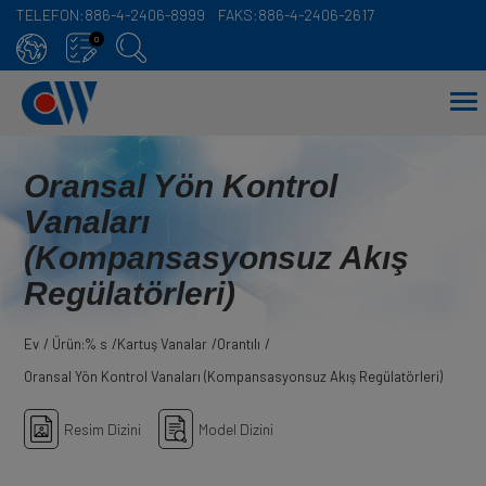
TELEFON:
886-4-2406-8999
FAKS:
886-4-2406-2617
Çerez yönetimi paneli
0
Oransal Yön Kontrol
Vanaları
(Kompansasyonsuz Akış
Regülatörleri)
Ev
Ürün:% s
Kartuş Vanalar
Orantılı
Oransal Yön Kontrol Vanaları (Kompansasyonsuz Akış Regülatörleri)
Resim Dizini
Model Dizini