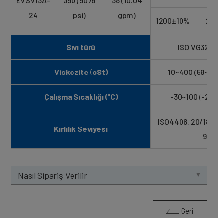
EVSV13A-
350 (5076
38 (10.04
24
psi)
gpm)
1200±10%
24
Sıvı türü
ISO VG32, 4
Viskozite (cSt)
10~400 (59~18
Çalışma Sıcaklığı (°C)
-30~100 (-22~
ISO4406. 20/18/1
Kirlilik Seviyesi
9
Nasıl Sipariş Verilir
Geri