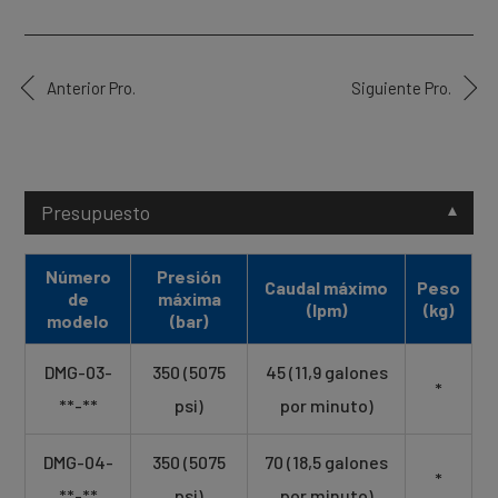
Anterior Pro.
Siguiente Pro.
Presupuesto
Número
Presión
Caudal máximo
Peso
de
máxima
(lpm)
(kg)
modelo
(bar)
DMG-03-
350 (5075
45 (11,9 galones
*
**-**
psi)
por minuto)
DMG-04-
350 (5075
70 (18,5 galones
*
**-**
psi)
por minuto)