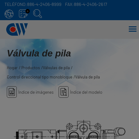
TELÉFONO:
886-4-2406-8999
FAX:
886-4-2406-2617
Panel de gestión de cookies
0
Válvula de pila
Hogar
Productos
Válvulas de pila
Control direccional tipo monobloque
Válvula de pila
Índice de imágenes
Índice del modelo