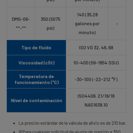
140 (35,28
DMG-06-
350 (5075
galones por
-
**-**
psi)
minuto)
Tipo de fluido
ISO VG 32, 46, 68
Viscosidad (cSt)
10~400 (59~1854 SSU)
Temperatura de
-30~100 (-22~212 °F)
funcionamiento (°C)
ISO4406. 21/19/16
Nivel de contaminación
NAS1638,10
La presión estándar de la válvula de alivio es de 210 bar.
※Para cualquier solicitud de ajuste de presión a 350