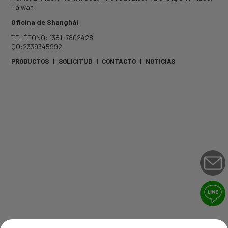
Taiwan
Oficina de Shanghái
TELÉFONO: 1381-7802428
QQ:2339345992
PRODUCTOS
|
SOLICITUD
|
CONTACTO
|
NOTICIAS