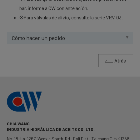
bar, informe a CW con antelación.
※Para válvulas de alivio, consulte la serie VRV-03.
Cómo hacer un pedido
Atrás
CHIA WANG
INDUSTRIA HIDRÁULICA DE ACEITE CO. LTD.
No. 18, Ln. 1267, Wenxin South .Rd.
,
Dali Dist.
,
Taichung City
41258
,