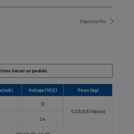
Siguiente Pro.
Cómo hacer un pedido
a (mA)
Voltaje (VCC)
Peso (kg)
12
0,23 (0,51 libras)
24