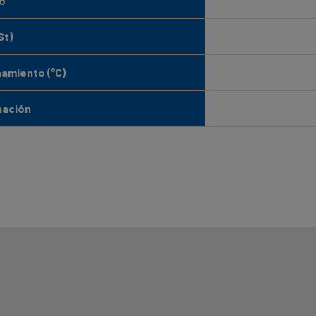
do
St)
amiento (°C)
nación