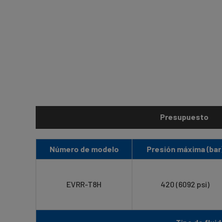
Presupuesto
Número de modelo
Presión máxima (bar
EVRR-T8H
420 (6092 psi)