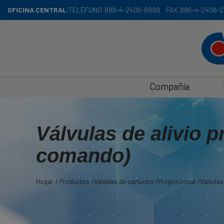
Panel de gestión de cookies
OFICINA CENTRAL:
TELÉFONO:
886-4-2406-8999
FAX:
886-4-2406-2
Compañía
Válvulas de alivio p
comando)
Hogar
Productos
Válvulas de cartucho
Proporcional
Válvulas