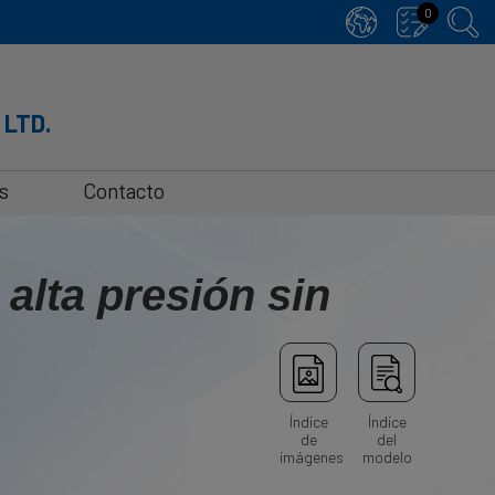
0
 LTD.
s
Contacto
 alta presión sin
Índice
Índice
de
del
imágenes
modelo