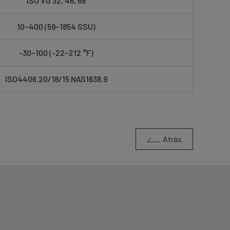
ISO VG 32, 46, 68
10~400 (59~1854 SSU)
-30~100 (-22~212 °F)
ISO4406.20/18/15 NAS1638.9
Atrás