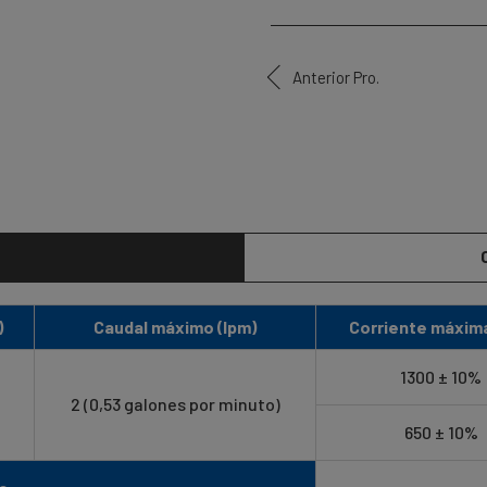
Anterior Pro.
)
Caudal máximo (lpm)
Corriente máxim
1300 ± 10%
2 (0,53 galones por minuto)
650 ± 10%