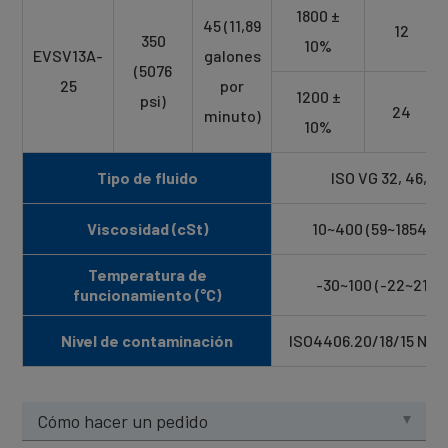
1800 ±
45 (11,89
12
350
10%
EVSV13A-
galones
(5076
25
por
1200 ±
psi)
24
minuto)
10%
Tipo de fluido
ISO VG 32, 46, 68
Viscosidad (cSt)
10~400 (59~1854 S
Temperatura de
-30~100 (-22~212 °
funcionamiento (°C)
Nivel de contaminación
ISO4406.20/18/15 NAS
Cómo hacer un pedido