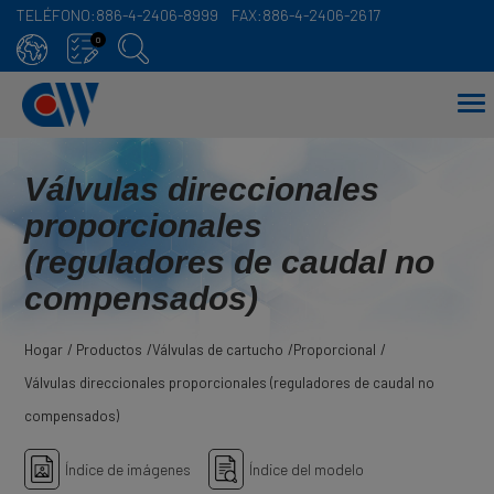
TELÉFONO:
886-4-2406-8999
FAX:
886-4-2406-2617
Panel de gestión de cookies
0
Válvulas direccionales
proporcionales
(reguladores de caudal no
compensados)
Hogar
Productos
Válvulas de cartucho
Proporcional
Válvulas direccionales proporcionales (reguladores de caudal no
compensados)
Índice de imágenes
Índice del modelo