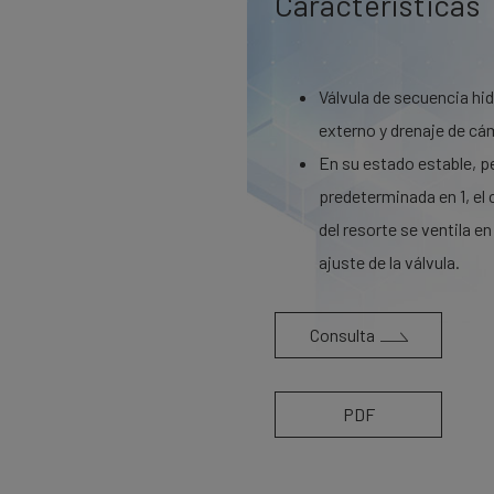
Características
Válvula de secuencia hid
externo y drenaje de cá
En su estado estable, pe
predeterminada en 1, el 
del resorte se ventila en
ajuste de la válvula.
Consulta
PDF