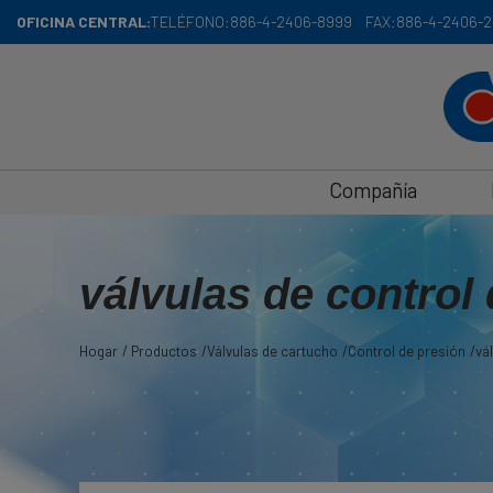
Panel de gestión de cookies
OFICINA CENTRAL:
TELÉFONO:
886-4-2406-8999
FAX:
886-4-2406-2
Compañía
válvulas de control
Hogar
Productos
Válvulas de cartucho
Control de presión
vá