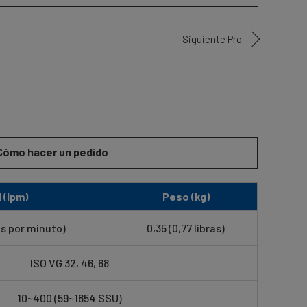
Siguiente Pro.
Cómo hacer un pedido
 (lpm)
Peso (kg)
es por minuto)
0,35 (0,77 libras)
ISO VG 32, 46, 68
10~400 (59~1854 SSU)