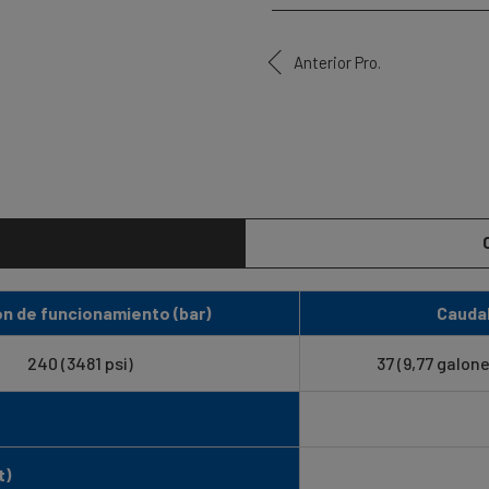
Anterior Pro.
ón de funcionamiento (bar)
Caudal
240 (3481 psi)
37 (9,77 galon
t)