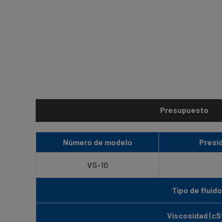
Presupuesto
Número de modelo
Presi
VS-10
Tipo de fluido
Viscosidad (cS