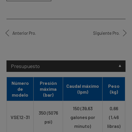
Anterior Pro.
Siguiente Pro.
Presupuesto
Número
Presión
Caudal máximo
Peso
de
máxima
(lpm)
(kg)
modelo
(bar)
150 (39,63
0,66
350 (5076
VSE12-31
galones por
(1,46
psi)
minuto)
libras)