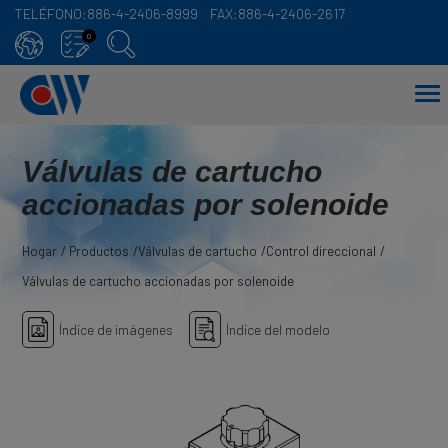
TELÉFONO:
886-4-2406-8999
FAX:
886-4-2406-2617
Panel de gestión de cookies
0
Válvulas de cartucho
accionadas por solenoide
Hogar
Productos
Válvulas de cartucho
Control direccional
Válvulas de cartucho accionadas por solenoide
Índice de imágenes
Índice del modelo