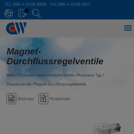
TEL:
886-4-2406-8999
FAX:
886-4-2406-2617
Cookie-Einstellungen
0
Magnet-
Durchflussregelventile
Heim
Produkte
Herkömmliche Ventile
Modularer Typ
Flusskontrolle
Magnet-Durchflussregelventile
Bildindex
Modellindex