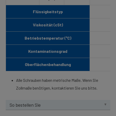
Flüssigkeitstyp
Viskosität (cSt)
Betriebstemperatur (°C)
-1
Kontaminationsgrad
IS
Oberflächenbehandlung
Alle Schrauben haben metrische Maße. Wenn Sie
Zollmaße benötigen, kontaktieren Sie uns bitte.
So bestellen Sie