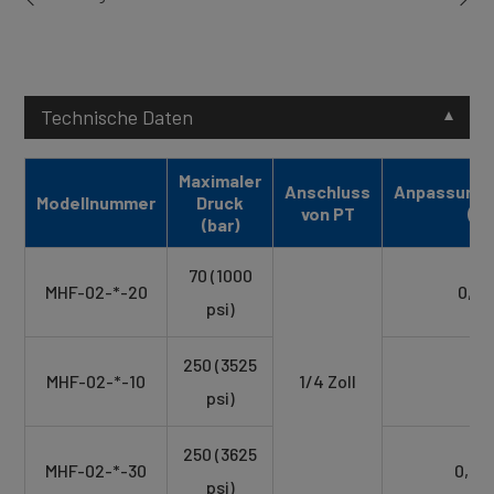
Technische Daten
Maximaler
Anschluss
Anpassungs
Modellnummer
Druck
von PT
(L/
(bar)
70 (1000
MHF-02-*-20
0,1 b
psi)
250 (3525
MHF-02-*-10
1/4 Zoll
0~
psi)
250 (3625
MHF-02-*-30
0,1 b
psi)