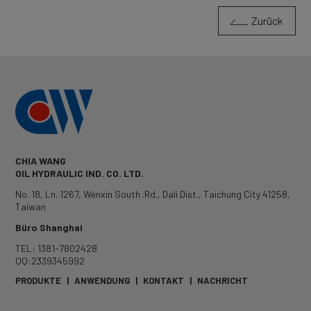
Zurück
CHIA WANG
OIL HYDRAULIC IND. CO. LTD.
No. 18, Ln. 1267, Wenxin South .Rd.
,
Dali Dist.
,
Taichung City
41258
,
Taiwan
Büro Shanghai
TEL: 1381-7802428
QQ:2339345992
PRODUKTE
|
ANWENDUNG
|
KONTAKT
|
NACHRICHT