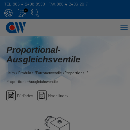
TEL:
886-4-2406-8999
FAX:
886-4-2406-2617
0
Proportional-
Ausgleichsventile
Heim
Produkte
Patronenventile
Proportional
Proportional-Ausgleichsventile
Bildindex
Modellindex