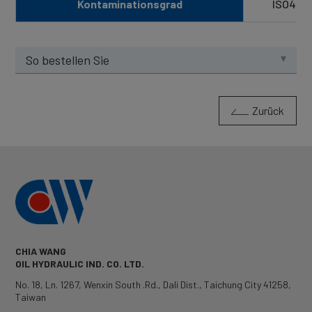
Kontaminationsgrad
ISO4406
So bestellen Sie
Zurück
CHIA WANG
OIL HYDRAULIC IND. CO. LTD.
No. 18, Ln. 1267, Wenxin South .Rd.
,
Dali Dist.
,
Taichung City
41258
,
Taiwan