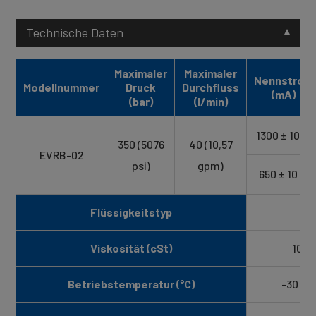
Technische Daten
Maximaler
Maximaler
Nennstrom
Modellnummer
Druck
Durchfluss
(mA)
(bar)
(l/min)
1300 ± 10 %
350 (5076
40 (10,57
EVRB-02
psi)
gpm)
650 ± 10 %
Flüssigkeitstyp
IS
Viskosität (cSt)
10~4
Betriebstemperatur (°C)
-30 bis