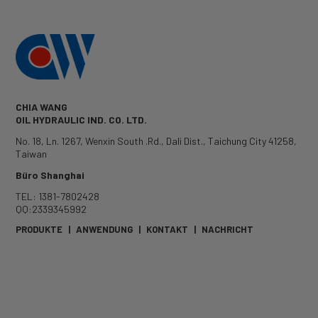
CHIA WANG
OIL HYDRAULIC IND. CO. LTD.
No. 18, Ln. 1267, Wenxin South .Rd.
,
Dali Dist.
,
Taichung City
41258
,
Taiwan
Büro Shanghai
TEL: 1381-7802428
QQ:2339345992
PRODUKTE
|
ANWENDUNG
|
KONTAKT
|
NACHRICHT